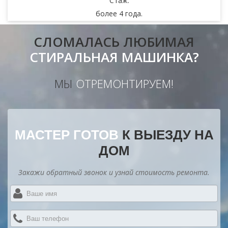
Стаж:
более 4 года.
СЛОМАЛАСЬ ЛЮБИМАЯ
СТИРАЛЬНАЯ МАШИНКА?
МЫ
ОТРЕМОНТИРУЕМ!
МАСТЕР ГОТОВ
К ВЫЕЗДУ НА
ДОМ
Закажи обратный звонок и узнай стоимость ремонта.
В
и
*
В
те