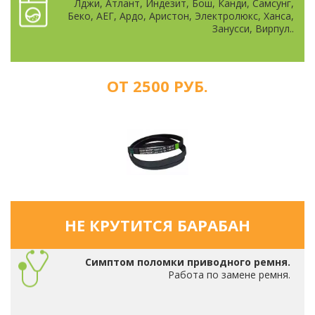
Лджи, Атлант, Индезит, Бош, Канди, Самсунг,
Беко, АЕГ, Ардо, Аристон, Электролюкс, Ханса,
Занусси, Вирпул..
ОТ 2500 РУБ.
НЕ КРУТИТСЯ БАРАБАН
Симптом поломки приводного ремня.
Работа по замене ремня.