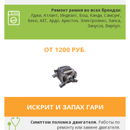
Ремонт ремня во всех брендах:
Лджи, Атлант, Индезит, Бош, Канди, Самсунг,
Беко, АЕГ, Ардо, Аристон, Электролюкс, Ханса,
Занусси, Вирпул..
ОТ 1200 РУБ.
ИСКРИТ И ЗАПАХ ГАРИ
Симптом поломка двигателя.
Работы по
ремонту или замене двигателя.