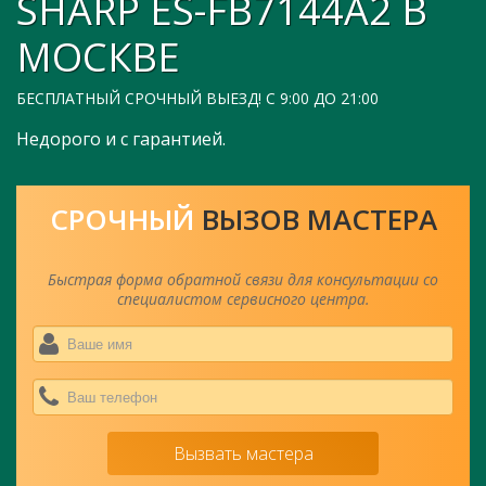
SHARP ES-FB7144A2
В
МОСКВЕ
БЕСПЛАТНЫЙ СРОЧНЫЙ ВЫЕЗД! С 9:00 ДО 21:00
Недорого и с гарантией.
СРОЧНЫЙ
ВЫЗОВ МАСТЕРА
Быстрая форма обратной связи для консультации со
специалистом сервисного центра.
Ва
им
*
Ва
тел
*
Вызвать мастера