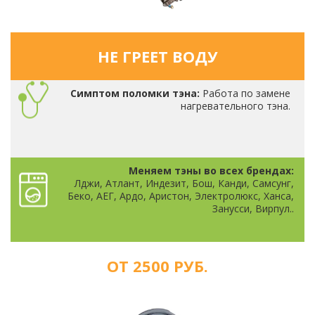
НЕ ГРЕЕТ ВОДУ
Симптом поломки тэна:
Работа по замене
нагревательного тэна.
Меняем тэны во всех брендах:
Лджи, Атлант, Индезит, Бош, Канди, Самсунг,
Беко, АЕГ, Ардо, Аристон, Электролюкс, Ханса,
Занусси, Вирпул..
ОТ 2500 РУБ.