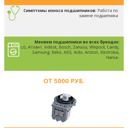
Симптомы износа подшипников:
Работа по
замене подшипника
Меняем подшипники во всех брендах:
LG, Атлант, Indesit, Bosch, Zanussi, Vhirpool, Candy,
Samsung, Beko, AEG, Ardo, Ariston, Electrolux,
Hansa..
ОТ 5000 РУБ.