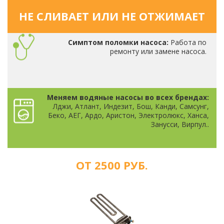
НЕ СЛИВАЕТ ИЛИ НЕ ОТЖИМАЕТ
Симптом поломки насоса:
Работа по
ремонту или замене насоса.
Меняем водяные насосы во всех брендах:
Лджи, Атлант, Индезит, Бош, Канди, Самсунг,
Беко, АЕГ, Ардо, Аристон, Электролюкс, Ханса,
Занусси, Вирпул..
ОТ 2500 РУБ.