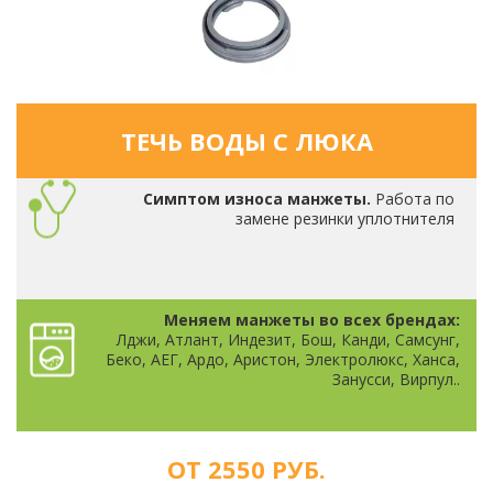
ТЕЧЬ ВОДЫ С ЛЮКА
Симптом износа манжеты.
Работа по
замене резинки уплотнителя
Меняем манжеты во всех брендах:
Лджи, Атлант, Индезит, Бош, Канди, Самсунг,
Беко, АЕГ, Ардо, Аристон, Электролюкс, Ханса,
Занусси, Вирпул..
ОТ 2550 РУБ.