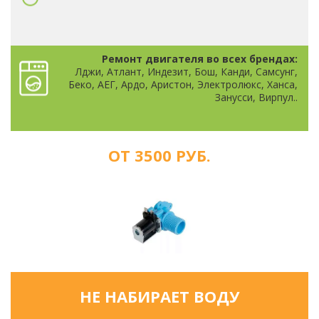
Ремонт двигателя во всех брендах:
Лджи, Атлант, Индезит, Бош, Канди, Самсунг,
Беко, АЕГ, Ардо, Аристон, Электролюкс, Ханса,
Занусси, Вирпул..
ОТ 3500 РУБ.
НЕ НАБИРАЕТ ВОДУ