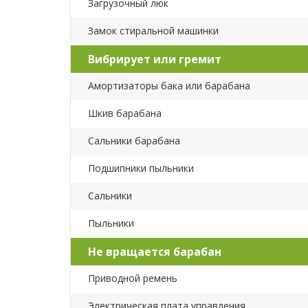
Загрузочный люк
Замок стиральной машинки
Вибрирует или гремит
Амортизаторы бака или барабана
Шкив барабана
Сальники барабана
Подшипники пыльники
Сальники
Пыльники
Не вращается барабан
Приводной ремень
Электрическая плата управления